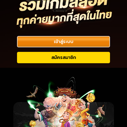
เข้าสู่ระบบ
สมัครสมาชิก