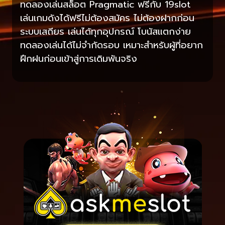
ทดลองเล่นสล็อต Pragmatic ฟรีกับ 19slot
เล่นเกมดังได้ฟรีไม่ต้องสมัคร ไม่ต้องฝากก่อน
ระบบเสถียร เล่นได้ทุกอุปกรณ์ โบนัสแตกง่าย
ทดลองเล่นได้ไม่จำกัดรอบ เหมาะสำหรับผู้ที่อยาก
ฝึกฝนก่อนเข้าสู่การเดิมพันจริง