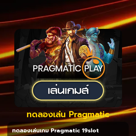
ทดลองเล่น Pragmatic
ทดลองเล่นเกม Pragmatic 19slot