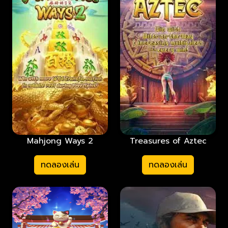
Mahjong Ways 2
Treasures of Aztec
ทดลองเล่น
ทดลองเล่น