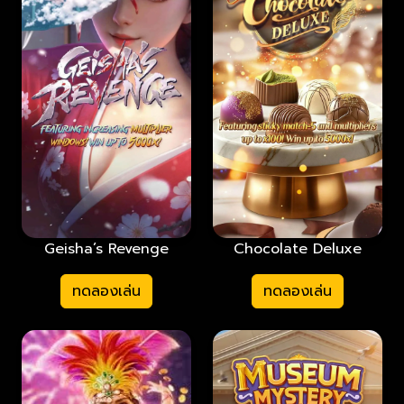
Geisha’s Revenge
Chocolate Deluxe
ทดลองเล่น
ทดลองเล่น