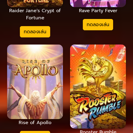
Raider Jane's Crypt of
Rave Party Fever
Fortune
ทดลองเล่น
ทดลองเล่น
Rise of Apollo
Rooster Rumble