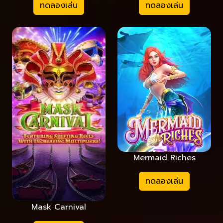
ทดลองเล่น
ทดลองเล่น
Mermaid Riches
ทดลองเล่น
Mask Carnival