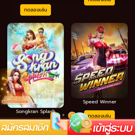
ทดลองเล่น
Speed Winner
Songkran Splash
ทดลองเล่น
ทดลองเล่น