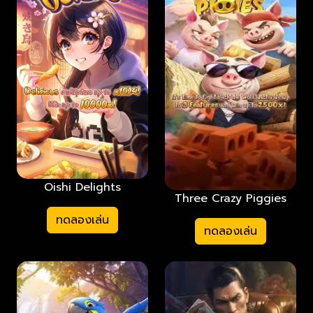
Oishi Delights
Three Crazy Piggies
ทดลองเล่น
ทดลองเล่น