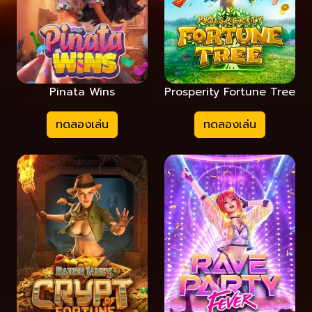
Pinata Wins
Prosperity Fortune Tree
ทดลองเล่น
ทดลองเล่น