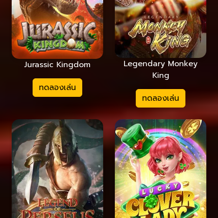
Legendary Monkey
Jurassic Kingdom
King
ทดลองเล่น
ทดลองเล่น