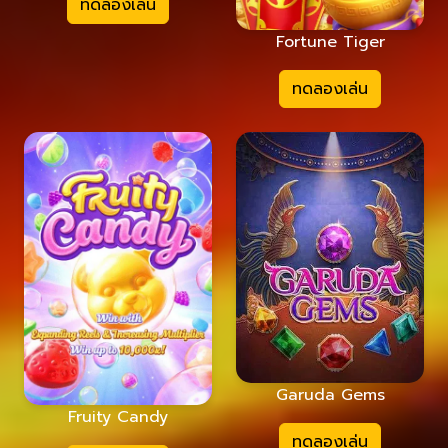
ทดลองเล่น
Fortune Tiger
ทดลองเล่น
Garuda Gems
Fruity Candy
ทดลองเล่น