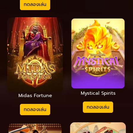
ทดลองเล่น
Mystical Spirits
Midas Fortune
ทดลองเล่น
ทดลองเล่น