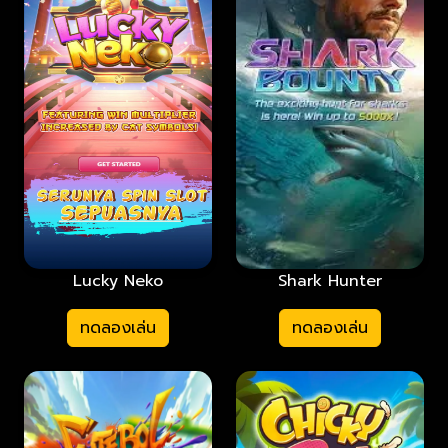
Lucky Neko
Shark Hunter
ทดลองเล่น
ทดลองเล่น