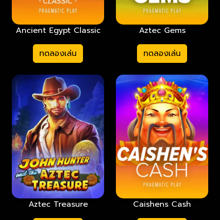
Ancient Egypt Classic
Aztec Gems
ทดลองเล่น
ทดลองเล่น
Caishens Cash
Aztec Treasure