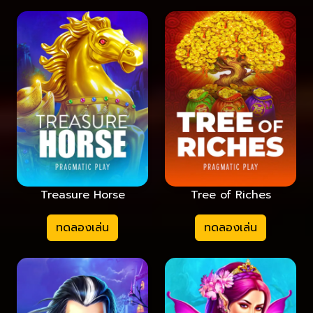
Treasure Horse
Tree of Riches
ทดลองเล่น
ทดลองเล่น