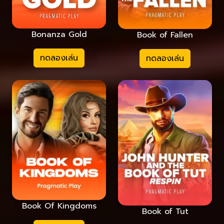
Bonanza Gold
Book of Fallen
ทดลองเล่น
ทดลองเล่น
Book Of Kingdoms
Book of Tut