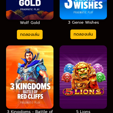
3 Genie Wishes
Wolf Gold
ทดลองเล่น
ทดลองเล่น
3 Kingdoms - Battle of
5 Lions