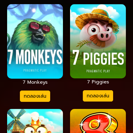
7 Piggies
7 Monkeys
ทดลองเล่น
ทดลองเล่น