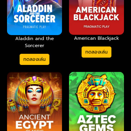
American Blackjack
Aladdin and the
Sorcerer
ทดลองเล่น
ทดลองเล่น