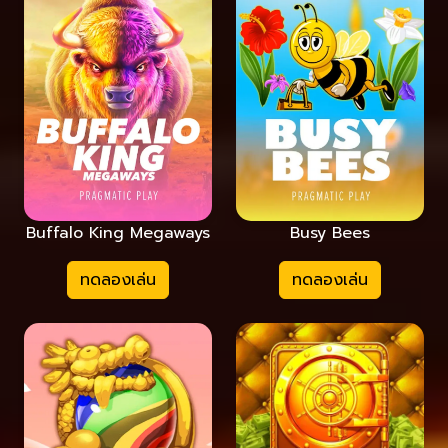
Buffalo King Megaways
Busy Bees
ทดลองเล่น
ทดลองเล่น