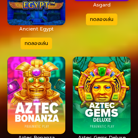
Asgard
ทดลองเล่น
Ancient Egypt
ทดลองเล่น
Aztec Bonanza
Aztec Gems Deluxe