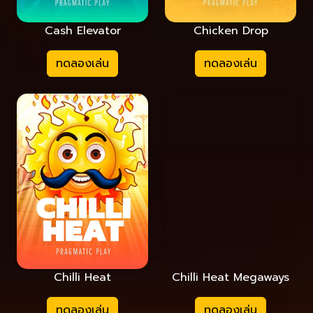
Cash Elevator
Chicken Drop
ทดลองเล่น
ทดลองเล่น
Chilli Heat
Chilli Heat Megaways
ทดลองเล่น
ทดลองเล่น