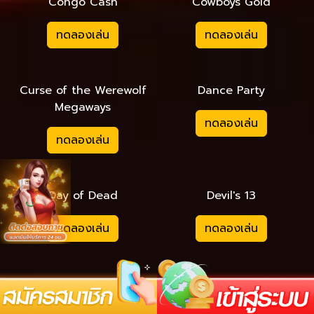
Congo Cash
Cowboys Gold
ทดลองเล่น
ทดลองเล่น