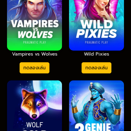
Vampires vs Wolves
Wild Pixies
ทดลองเล่น
ทดลองเล่น