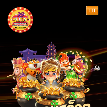
| | |