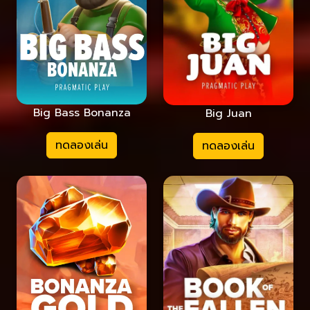
Big Bass Bonanza
Big Juan
ทดลองเล่น
ทดลองเล่น