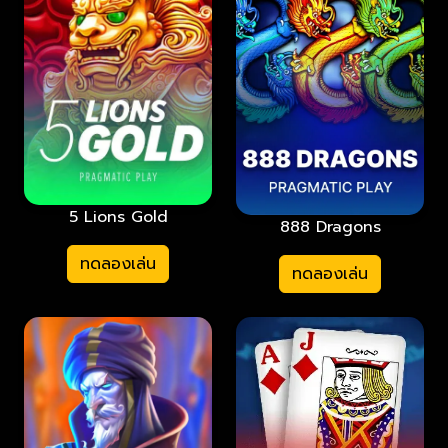
5 Lions Gold
888 Dragons
ทดลองเล่น
ทดลองเล่น