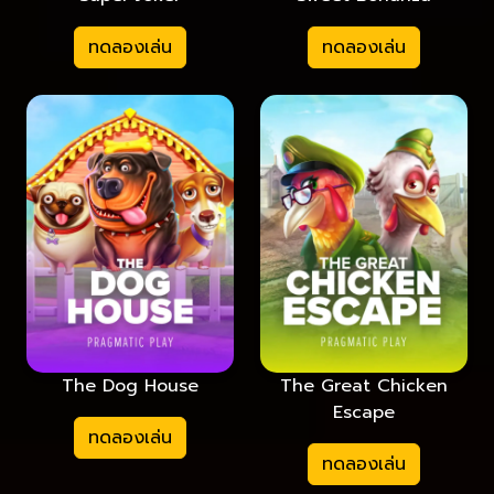
ทดลองเล่น
ทดลองเล่น
The Dog House
The Great Chicken
Escape
ทดลองเล่น
ทดลองเล่น