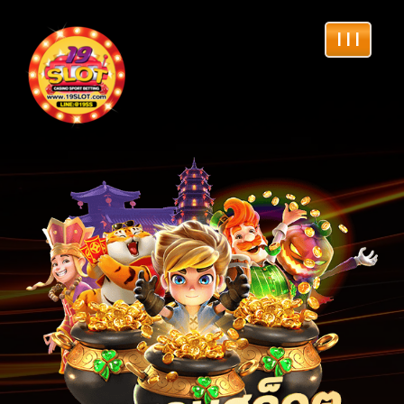
| | |