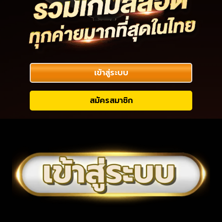
เข้าสู่ระบบ
สมัครสมาชิก