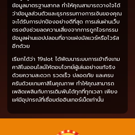
ข้อมูลมาตรฐานสากล ทำให้คุณสามารถวางใจได้
ว่าข้อมูลส่วนตัวและธุรกรรมทางการเงินของคุณ
จะได้รับการปกป้องอย่างดีที่สุด การเล่นผ่านเว็บ
ตรงยังช่วยลดความเสี่ยงจากการถูกโจรกรรม
ข้อมูลผ่านแอปปลอมที่อาจแฝงมัลแวร์หรือไวรัส
อีกด้วย
เรียกได้ว่า 19slot ได้พัฒนาระบบการเข้าถึงเกม
คาสิโนออนไลน์ให้ตอบโจทย์ผู้เล่นอย่างแท้จริง
ด้วยความสะดวก รวดเร็ว ปลอดภัย และครบ
ครันด้วยเกมคาสิโนคุณภาพ ทำให้คุณสามารถ
เพลิดเพลินกับการเดิมพันได้ทุกที่ทุกเวลา เพียง
แค่มีอุปกรณ์ที่เชื่อมต่ออินเทอร์เน็ตเท่านั้น